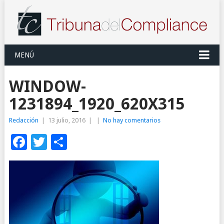
MENÚ
WINDOW-
1231894_1920_620X315
Redacción
|
13 julio, 2016
|
|
No hay comentarios
Facebook
Twitter
Compartir