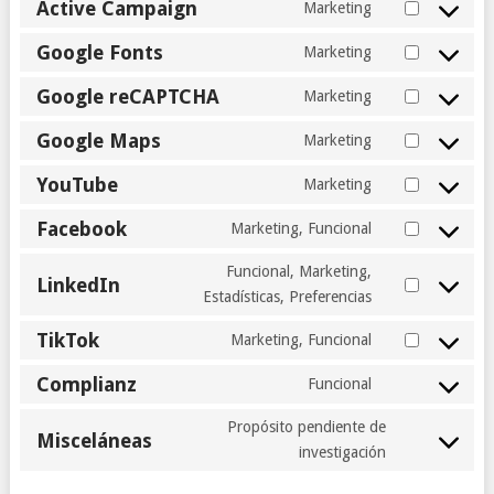
maker-
Active Campaign
Marketing
service
Consent
by-
wp-
to
Google Fonts
Marketing
10web
engine
Consent
service
to
Google reCAPTCHA
active-
Marketing
Consent
service
campaign
to
Google Maps
google-
Marketing
Consent
service
fonts
to
YouTube
google-
Marketing
Consent
service
recaptcha
to
Facebook
google-
Marketing, Funcional
Consent
service
maps
to
Funcional, Marketing,
youtube
LinkedIn
service
Consent
Estadísticas, Preferencias
facebook
to
TikTok
Marketing, Funcional
service
Consent
linkedin
to
Complianz
Funcional
Consent
service
to
Propósito pendiente de
tiktok
Misceláneas
service
Consent
investigación
complianz
to