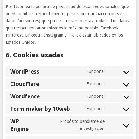
Por favor lea la política de privacidad de estas redes sociales (que
puede cambiar frecuentemente) para saber que hacen con sus
datos (personales) que procesan usando estas cookies. Los datos
que reciben son anonimizados lo máximo posible. Facebook,
Pinterest, LinkedIn, Instagram y TikTok están ubicados en los
Estados Unidos.
6. Cookies usadas
WordPress
Funcional
Consent
to
CloudFlare
Funcional
Consent
service
to
Wordfence
wordpress
Funcional
Consent
service
to
Form maker by 10web
cloudflare
Funcional
Consent
service
to
WP
wordfence
Propósito pendiente de
service
Engine
Consent
investigación
form-
to