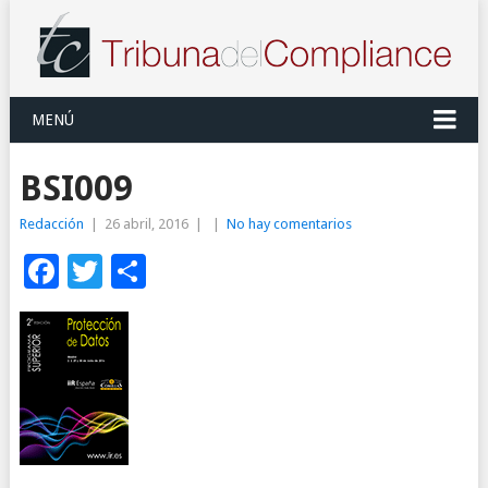
MENÚ
BSI009
Redacción
|
26 abril, 2016
|
|
No hay comentarios
Facebook
Twitter
Compartir