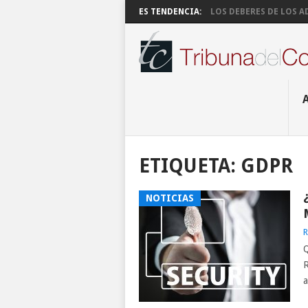
ES TENDENCIA:
LOS DEBERES DE LOS AD
ETIQUETA:
GDPR
NOTICIAS
R
Q
R
a