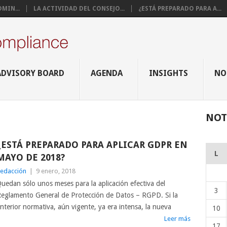
MIN...
LA ACTIVIDAD DEL CONSEJO...
¿ESTÁ PREPARADO PARA A...
ADVISORY BOARD
AGENDA
INSIGHTS
NO
NOT
¿ESTÁ PREPARADO PARA APLICAR GDPR EN
L
MAYO DE 2018?
edacción
|
9 enero, 2018
uedan sólo unos meses para la aplicación efectiva del
3
eglamento General de Protección de Datos – RGPD. Si la
nterior normativa, aún vigente, ya era intensa, la nueva
10
Leer más
17