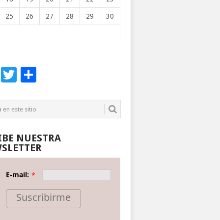
25
26
27
28
29
30
Facebook
Twitter
Compartir
IBE NUESTRA
SLETTER
E-mail:
*
Suscribirme