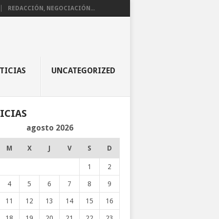
REDACCIÓN, NEGOCIACIÓN...
TICIAS
UNCATEGORIZED
ICIAS
agosto 2026
M
X
J
V
S
D
1
2
4
5
6
7
8
9
11
12
13
14
15
16
18
19
20
21
22
23