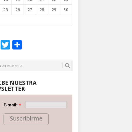
25
26
27
28
29
30
Facebook
Twitter
Compartir
IBE NUESTRA
SLETTER
E-mail:
*
Suscribirme