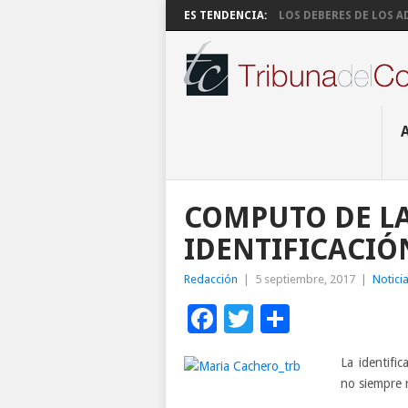
ES TENDENCIA:
LOS DEBERES DE LOS AD
COMPUTO DE LA
IDENTIFICACIÓ
Redacción
|
5 septiembre, 2017
|
Notici
Facebook
Twitter
Compart
La identific
no siempre r