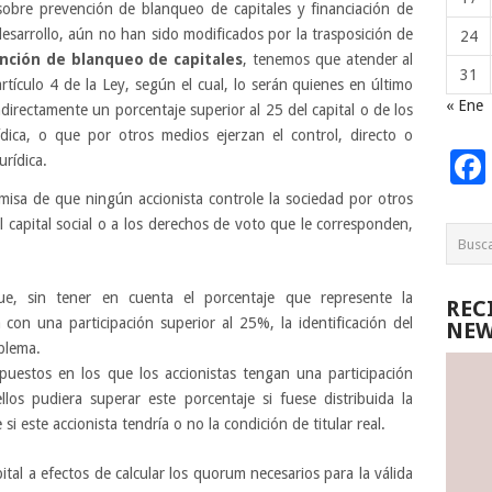
obre prevención de blanqueo de capitales y financiación de
sarrollo, aún no han sido modificados por la trasposición de
24
nción de blanqueo de capitales
, tenemos que atender al
31
artículo 4 de la Ley, según el cual, lo serán quienes en último
« Ene
directamente un porcentaje superior al 25 del capital o de los
ica, o que por otros medios ejerzan el control, directo o
urídica.
misa de que ningún accionista controle la sociedad por otros
el capital social o a los derechos de voto que le corresponden,
ue, sin tener en cuenta el porcentaje que represente la
REC
a con una participación superior al 25%, la identificación del
NEW
blema.
puestos en los que los accionistas tengan una participación
los pudiera superar este porcentaje si fuese distribuida la
i este accionista tendría o no la condición de titular real.
tal a efectos de calcular los quorum necesarios para la válida