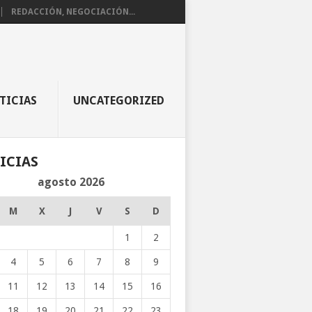
REDACCIÓN, NEGOCIACIÓN...
TICIAS
UNCATEGORIZED
ICIAS
agosto 2026
M
X
J
V
S
D
1
2
4
5
6
7
8
9
11
12
13
14
15
16
18
19
20
21
22
23