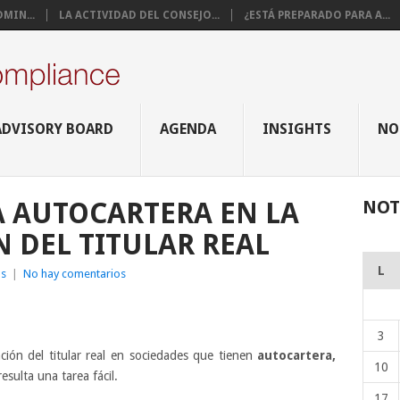
MIN...
LA ACTIVIDAD DEL CONSEJO...
¿ESTÁ PREPARADO PARA A...
ADVISORY BOARD
AGENDA
INSIGHTS
NO
 AUTOCARTERA EN LA
NOT
N DEL TITULAR REAL
L
as
|
No hay comentarios
ir
3
ación del titular real en sociedades que tienen
autocartera,
10
esulta una tarea fácil.
17