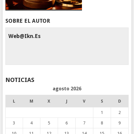
SOBRE EL AUTOR
Web@ikn.es
NOTICIAS
agosto 2026
L
M
X
J
V
S
D
1
2
3
4
5
6
7
8
9
10
11
12
13
14
15
16