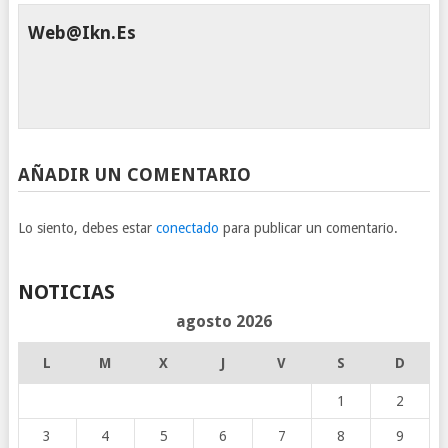
Web@ikn.es
AÑADIR UN COMENTARIO
Lo siento, debes estar
conectado
para publicar un comentario.
NOTICIAS
agosto 2026
L
M
X
J
V
S
D
1
2
3
4
5
6
7
8
9