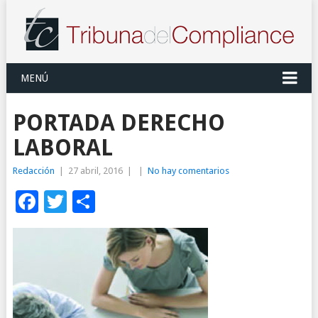
MENÚ
PORTADA DERECHO
LABORAL
Redacción
|
27 abril, 2016
|
|
No hay comentarios
Facebook
Twitter
Compartir