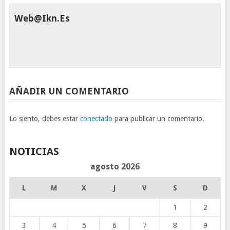
Web@ikn.es
AÑADIR UN COMENTARIO
Lo siento, debes estar
conectado
para publicar un comentario.
NOTICIAS
agosto 2026
L
M
X
J
V
S
D
1
2
3
4
5
6
7
8
9