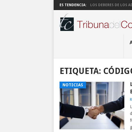
ES TENDENCIA:
LOS DEBERES DE LOS AD
ETIQUETA:
CÓDIG
NOTICIAS
R
L
d
f
g