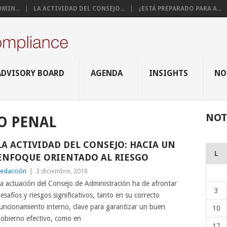
MIN...
LA ACTIVIDAD DEL CONSEJO...
¿ESTÁ PREPARADO PARA A...
ADVISORY BOARD
AGENDA
INSIGHTS
NO
NOT
O PENAL
LA ACTIVIDAD DEL CONSEJO: HACIA UN
L
ENFOQUE ORIENTADO AL RIESGO
edacción
|
3 diciembre, 2018
a actuación del Consejo de Administración ha de afrontar
3
esafíos y riesgos significativos, tanto en su correcto
uncionamiento interno, clave para garantizar un buen
10
obierno efectivo, como en
17