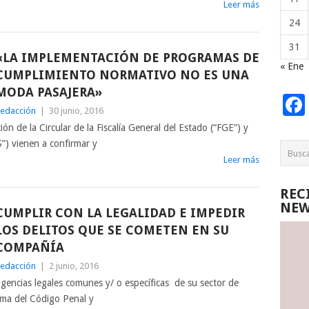
Leer más
24
31
«LA IMPLEMENTACIÓN DE PROGRAMAS DE
« Ene
CUMPLIMIENTO NORMATIVO NO ES UNA
MODA PASAJERA»
edacción
|
30 junio, 2016
ón de la Circular de la Fiscalía General del Estado (“FGE”) y
”) vienen a confirmar y
Leer más
REC
NEW
CUMPLIR CON LA LEGALIDAD E IMPEDIR
LOS DELITOS QUE SE COMETEN EN SU
COMPAÑÍA
edacción
|
2 junio, 2016
gencias legales comunes y/ o específicas de su sector de
rma del Código Penal y