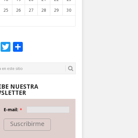
25
26
27
28
29
30
Facebook
Twitter
Compartir
IBE NUESTRA
SLETTER
E-mail:
*
Suscribirme