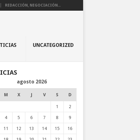
REDACCIÓN, NEGOCIACIÓN...
TICIAS
UNCATEGORIZED
ICIAS
agosto 2026
M
X
J
V
S
D
1
2
4
5
6
7
8
9
11
12
13
14
15
16
18
19
20
21
22
23